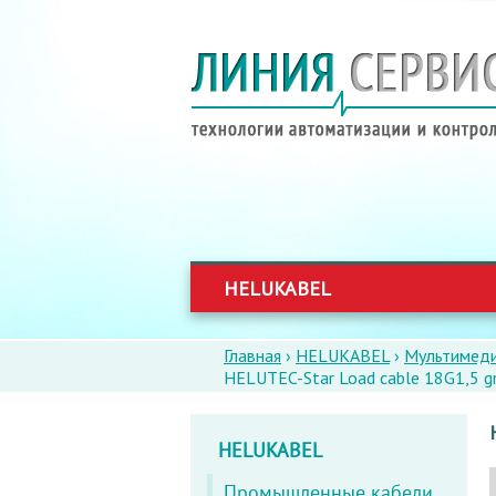
HELUKABEL
Главная
›
HELUKABEL
›
Мультимеди
ВЫ
HELUTEC-Star Load cable 18G1,5 gr
ЗДЕСЬ
HELUKABEL
Промышленные кабели