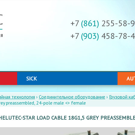
ГЛАВНОЕ
МЕНЮ
+7
(861)
255-58-
+7
(903)
458-78-
SICK
AU
йная технология
›
Соединительное оборудование
›
Грузовой ка
ey preassembled, 24-pole male <> female
HELUTEC-STAR LOAD CABLE 18G1,5 GREY PREASSEMBLE