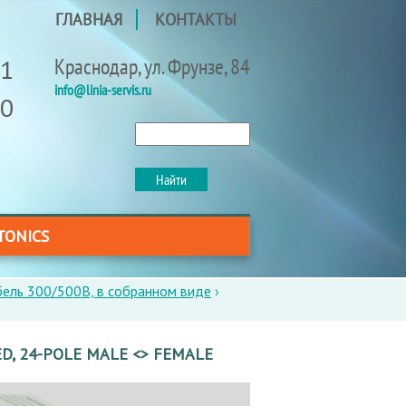
ГЛАВНАЯ
КОНТАКТЫ
91
Краснодар, ул. Фрунзе, 84
info@linia-servis.ru
40
Найти
ФОРМА
ПОИСКА
TONICS
бель 300/500В, в собранном виде
›
D, 24-POLE MALE <> FEMALE